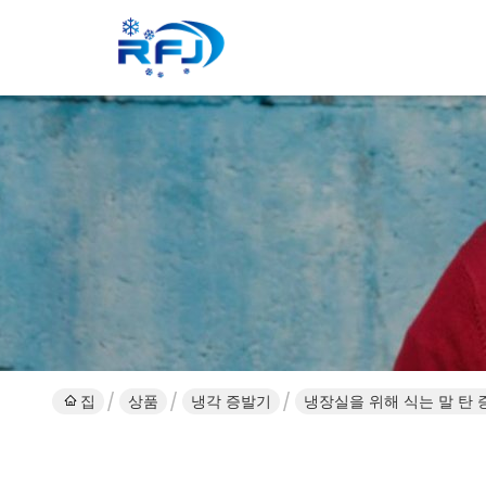
집
상품
냉각 증발기
냉장실을 위해 식는 말 탄