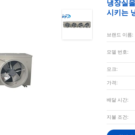
냉장실을
시키는 
브랜드 이름:
모델 번호:
모크:
가격:
배달 시간:
지불 조건: