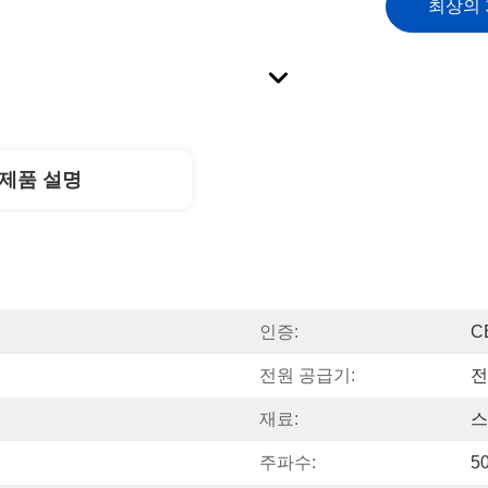
최상의
제품 설명
인증:
C
전원 공급기:
전
재료:
스
주파수:
50