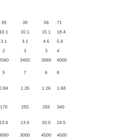
39
39
58
71
10.1
10.1
15.1
18.4
3.1
3.1
4.6
5.6
2
3
3
4
2040
3450
3060
4000
5
7
6
8
0.84
1.26
1.26
1.68
170
255
255
340
13.6
13.6
20.5
24.5
3000
3000
4500
4500