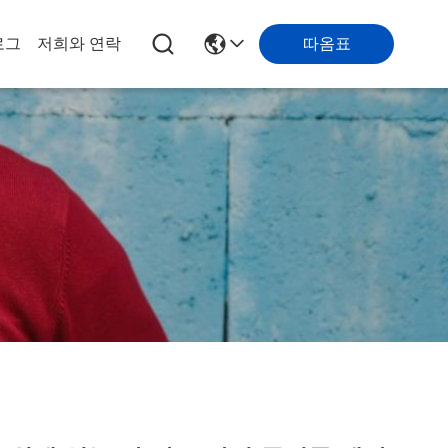
로그
저희와 연락
따옴표