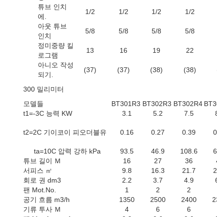
튜브 인치
1/2
1/2
1/2
1/2
에.
아웃 튜브
5/8
5/8
5/8
5/8
인치
정미중량 킬
13
16
19
22
로그램
아니오 작성
(37)
(37)
(38)
(38)
되기.
300 밀리미터
모델들
BT301R3
BT302R3
BT302R4
BT3
t1=-3C 능력 KW
3.1
5.2
7.5
t2=2C 기이코이 피오더블유
0.16
0.27
0.39
0
ta=10C 압력 강하 kPa
93.5
46.9
108.6
6
튜브 길이 Ｍ
16
27
36
서피스 ㎡
9.8
16.3
21.7
2
회로 권 dm3
2.2
3.7
4.9
팬 Mot.No.
1
2
2
공기 흐름 m3/h
1350
2500
2400
2
기류 투사 Ｍ
4
6
6