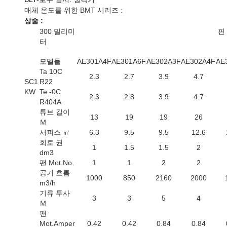
매체 온도를 위한 BMT 시리즈 :
상술 :
300 밀리미
핀
터
모델들
AE301A4F
AE301A6F
AE302A3F
AE302A4F
AE
Ta 10C
2.3
2.7
3.9
4.7
SC1
R22
KW
Te -0C
2.3
2.8
3.9
4.7
R404A
튜브 길이
13
19
19
26
Ｍ
서피스 ㎡
6.3
9.5
9.5
12.6
회로 권
1
1.5
1.5
2
dm3
팬 Mot.No.
1
1
2
2
공기 흐름
1000
850
2160
2000
m3/h
기류 투사
3
3
5
4
Ｍ
팬
Mot.Amper
0.42
0.42
0.84
0.84