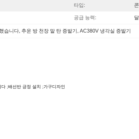
타입:
콘
공급 능력:
달
재했습니다
, 
추운 방 천장 말 탄 증발기
, 
AC380V 냉각실 증발기
다 ;배선반 긍정 설치 ;가구디자인