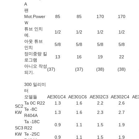
A
팬
Mot.Power
85
85
170
170
Ｗ
튜브 인치
1/2
1/2
1/2
1/2
에.
아웃 튜브
5/8
5/8
5/8
5/8
인치
정미중량 킬
13
16
19
22
로그램
아니오 작성
(37)
(37)
(38)
(38)
되기.
300 밀리미
터
모델들
AE301C4
AE301C6
AE302C3
AE302C4
AE
Ta 0C R22
1.3
1.6
2.2
2.6
SC2
Te -8C
KW
1.3
1.6
2.3
2.7
R404A
Ta -18C
0.9
1.1
1.5
1.9
SC3
R22
KW
Te -25C
0.9
1.1
1.5
1.9