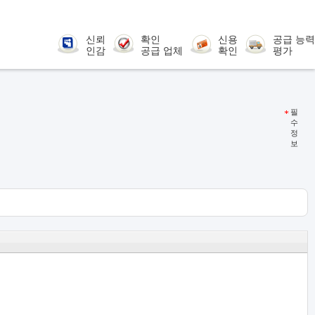
신뢰
확인
신용
공급 능력
인감
공급 업체
확인
평가
필
수
정
보