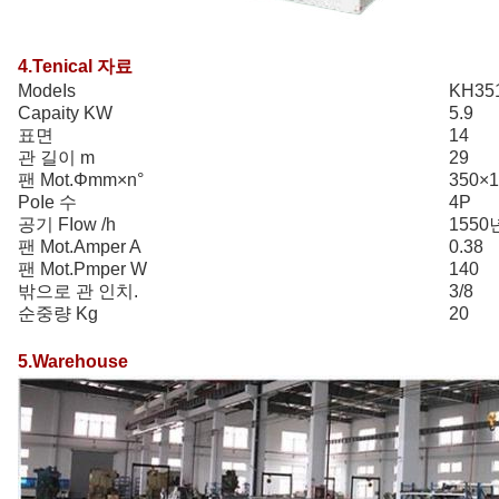
4.Tenical 자료
ModeIs
KH35
Capaity KW
5.9
표면
14
관 길이 m
29
팬 Mot.Φmm×n°
350×1
PoIe 수
4P
공기 FIow /h
1550
팬 Mot.Amper A
0.38
팬 Mot.Pmper W
140
밖으로 관 인치.
3/8
순중량 Kg
20
5.Warehouse