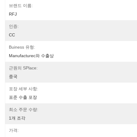
브랜드 이름:
RFJ
인증:
CC
Buiness 유형:
Manufacturec와 수출상
근원의 SPlace:
중국
포장 세부 사항:
표준 수출 포장
최소 주문 수량:
1개 조각
가격: