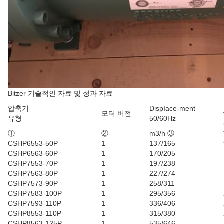
Bitzer 기술적인 자료 및 성과 자료
압축기
DispIace-ment
모터 버전
유형
50/60Hz
①
②
m3/h ③
CSHP6553-50P
1
137/165
CSHP6563-60P
1
170/205
CSHP7553-70P
1
197/238
CSHP7563-80P
1
227/274
CSHP7573-90P
1
258/311
CSHP7583-100P
1
295/356
CSHP7593-110P
1
336/406
CSHP8553-110P
1
315/380
CSHP8563-125P
1
535/646