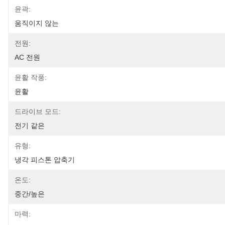
윤곽:
움직이지 않는
전원:
AC 전원
윤활 작풍:
윤활
드라이브 모드:
전기 같은
유형:
냉각 피스톤 압축기
온도:
중간/높은
마력: