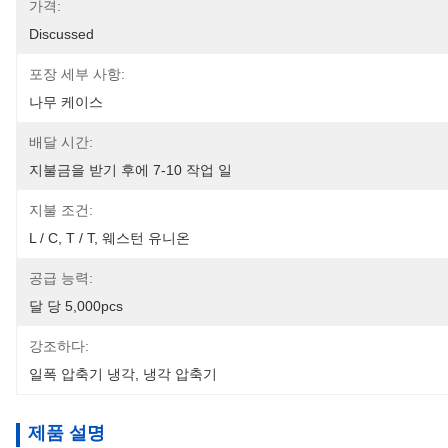
가격:
Discussed
포장 세부 사항:
나무 케이스
배달 시간:
지불금을 받기 후에 7-10 작업 일
지불 조건:
L / C, T / T, 웨스턴 유니온
공급 능력:
달 당 5,000pcs
강조하다:
일폭 압축기 냉각
, 
냉각 압축기
제품 설명