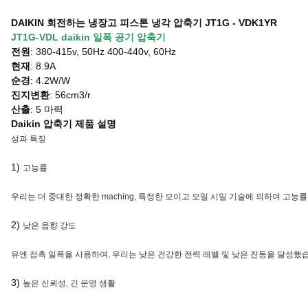
DAIKIN 회전하는 냉장고 피스톤 냉각 압축기 JT1G - VDK1YR
JT1G-VDL daikin 일폭 공기 압축기
전원
: 380-415v, 50Hz 400-440v, 60Hz
현재
: 8.9A
순경
: 4.2W/W
진지변환
: 56cm3/r
산출
: 5 마력
Daikin 압축기 제품 설명
성과 특징
1)
고능률
우리는 더 중대한 정확한 maching, 특정한 모이고 오일 시일 기술에 의하여 고
2)
낮은 음향 강도
유엔 접촉 일폭을 사용하여, 우리는 낮은 건강한 전력 레벨 및 낮은 진동을 달성했
3)
높은 신뢰성, 긴 운영 생활