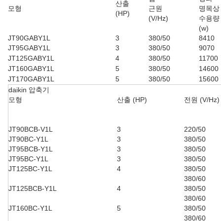
산출
모형
근원
명목상
(HP)
(V/Hz)
수용량
(w)
JT90GABY1L
3
380/50
8410
JT95GABY1L
3
380/50
9070
JT125GABY1L
4
380/50
11700
JT160GABY1L
5
380/50
14600
JT170GABY1L
5
380/50
15600
daikin 압축기
모형
산출 (HP)
전원 (V/Hz)
JT90BCB-V1L
3
220/50
JT90BC-Y1L
3
380/50
JT95BCB-Y1L
3
380/50
JT95BC-Y1L
3
380/50
JT125BC-Y1L
4
380/50
380/60
JT125BCB-Y1L
4
380/50
380/60
JT160BC-Y1L
5
380/50
380/60