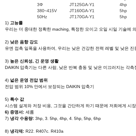
3Φ
JT125GA-Y1
4hp
380~415V
JT160GA-Y1
5hp
50Hz
JT170GA-Y1
5hp
1)
고능률
우리는 더 중대한 정확한 maching, 특정한 모이고 오일 시일 기술
2)
낮은 음향 강도
유엔 접촉 일폭을 사용하여, 우리는 낮은 건강한 전력 레벨 및 낮은 
3)
높은 신뢰성, 긴 운영 생활
DAIKIN 압축기는 다른 사람, 낮은 반복 충동 및 낮은 미끄러지는 
4)
넓은 운영 전압 범위
전압 범위 10% 안에서 보장되는 DAIKIN 압축기
5)
특수 값
시스템 설계와 저장 비용, 그것을 간단하게 하기 때문에 저희에게 시장에
6)
증명서:
세륨
7)
냉각 수용량:
3hp, 3. 5hp, 4hp, 4. 5hp, 5hp, 6hp
8)
냉각제:
R22. R407c. R410a