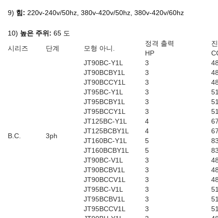
9)
힘:
220v-240v/50hz, 380v-420v/50hz, 380v-420v/60hz
10)
높은 주위:
65 도
정격 출력
진
시리즈
단계
모형 아니.
HP
C
JT90BC-Y1L
3
48
JT90BCBY1L
3
48
JT90BCCY1L
3
48
JT95BC-Y1L
3
51
JT95BCBY1L
3
51
JT95BCCY1L
3
51
JT125BC-Y1L
4
6
JT125BCBY1L
4
6
B.C.
3ph
JT160BC-Y1L
5
83
JT160BCBY1L
5
83
JT90BC-V1L
3
48
JT90BCBV1L
3
48
JT90BCCV1L
3
48
JT95BC-V1L
3
51
JT95BCBV1L
3
51
JT95BCCV1L
3
51