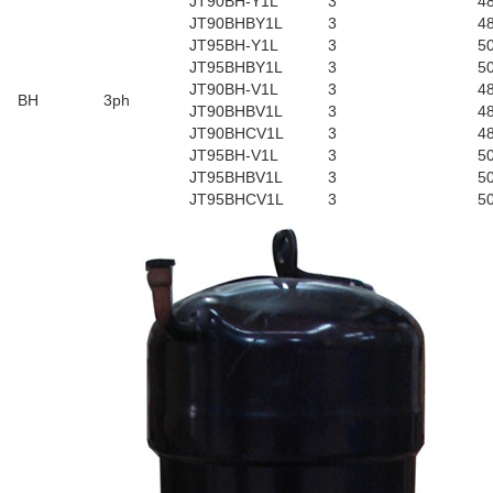
JT90BH-Y1L
3
48
JT90BHBY1L
3
48
JT95BH-Y1L
3
50
JT95BHBY1L
3
50
JT90BH-V1L
3
48
BH
3ph
JT90BHBV1L
3
48
JT90BHCV1L
3
48
JT95BH-V1L
3
50
JT95BHBV1L
3
50
JT95BHCV1L
3
50