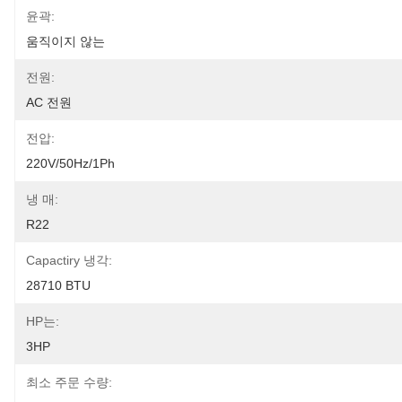
윤곽:
움직이지 않는
전원:
AC 전원
전압:
220V/50Hz/1Ph
냉 매:
R22
Capactiry 냉각:
28710 BTU
HP는:
3HP
최소 주문 수량: