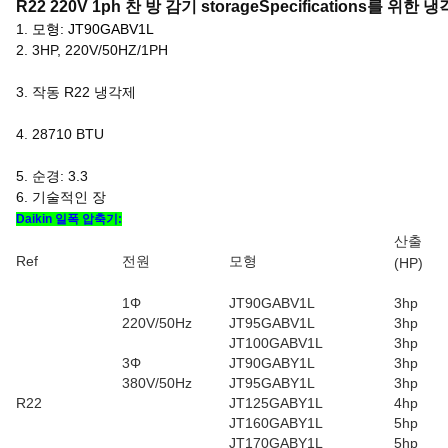
R22 220V 1ph 찬 방 감기 storageSpecifications를 위한
1.
모형: JT90GABV1L
2.
3HP, 220V/50HZ/1PH
3.
작동 R22 냉각제
4.
28710 BTU
5.
순경: 3.3
6.
기술적인 장
Daikin 일폭 압축기:
산출
Ref
전원
모형
(HP)
1Φ
JT90GABV1L
3hp
220V/50Hz
JT95GABV1L
3hp
JT100GABV1L
3hp
3Φ
JT90GABY1L
3hp
380V/50Hz
JT95GABY1L
3hp
R22
JT125GABY1L
4hp
JT160GABY1L
5hp
JT170GABY1L
5hp