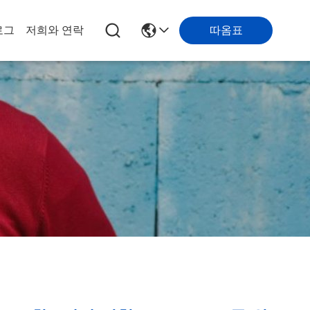
로그
저희와 연락
따옴표