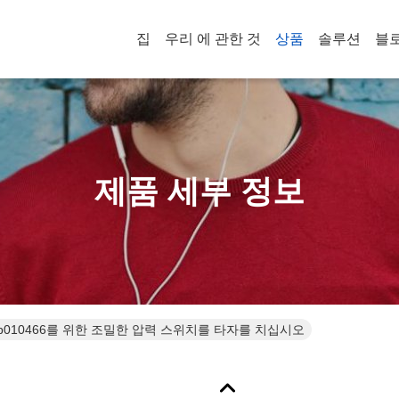
집
우리 에 관한 것
상품
솔루션
블
제품 세부 정보
061b010466를 위한 조밀한 압력 스위치를 타자를 치십시오