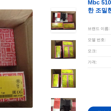
Mbc 51
한 조밀
브랜드 이름:
모델 번호:
모크:
가격: