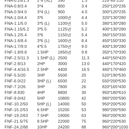
FNA-0.25/1.3
2*4 (XL)
390
1.3
225*45*210
FNA-0.8/3.4
3*4
800
3.4
250*120*235
FNA-0.9/4.0
3*4 (L)
900
4.0
300*120*235
FNA-1.0/4.4
3*5
1000년
4.4
320*130*280
FNA-1.1/5.0
3*5 (L)
1100년
5.0
380*130*280
FNA-1.15/5.2
3*5.5
1125년
5.2
400*130*280
FNA-1.2/5.4
3*6
1150년
5.4
360*150*330
FNA-1.6/8.4
3*6 (L)
1600년
8.4
450*150*330
FNA-1.7/9.0
4*5.5
1750년
9.0
400*130*280
FNF-1.8/9.8
1.5HP
1850년
9.8
350*170*330
FNF-2.5/11.3
1.5HP (L)
2500
11.3
440*150*420
FNF-2.8/13
2HP
3000
13.0
440*170*420
FNF-4.4/16.5
2.5HP
4400
16.5
460*170*460
FNF-5.5/20
3HP
5500
20
520*190*530
FNF-6.0/22
3HP (L)
6500
22
550*200*530
FNF-7.2/26
3HP
7800
26
820*165*430
FNF-8.830
4HP
8800
30
950*180*610
FNF-9.0/42
5HP
10800
42
980*200*590
FNF-10.2/50
5HP (L)
14000
50
950*200*530
FNF-15.2/53
6.5HP
15200
53
980*200*590
FNF-19.2/63
7.5HP
19000
63
960*200*630
FNF-21.5/75
8.5HP
22000
75
960*220*630
FNF-24.2/88
10HP
24200
88
960*200*1030