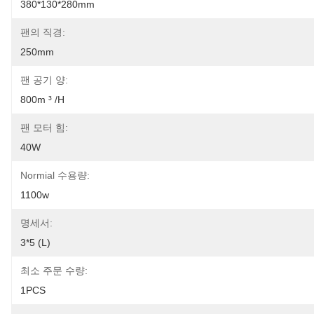
380*130*280mm
팬의 직경:
250mm
팬 공기 양:
800m ³ /h
팬 모터 힘:
40W
Normial 수용량:
1100w
명세서:
3*5 (L)
최소 주문 수량:
1PCS