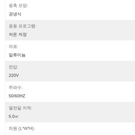
응축 모양:
공냉식
응용 프로그램:
저온 저장
자료:
알류미늄
전압:
220V
주파수:
50/60HZ
열전달 지역:
5.0㎡
차원 (L*W*H):