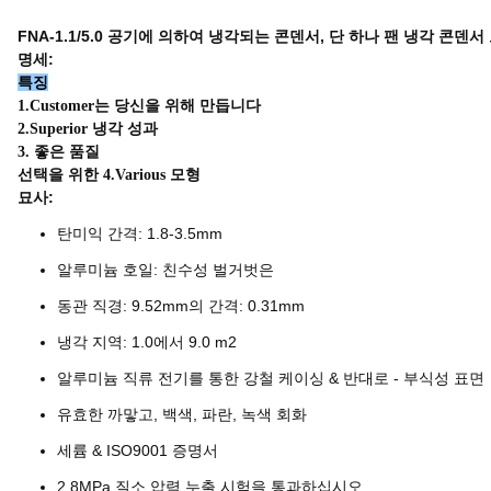
FNA-1.1/5.0 공기에 의하여 냉각되는 콘덴서, 단 하나 팬 냉각 콘덴서
명세:
특징
1.Customer는 당신을 위해 만듭니다
2.Superior 냉각 성과
3. 좋은 품질
선택을 위한 4.Various 모형
묘사:
탄미익 간격: 1.8-3.5mm
알루미늄 호일: 친수성 벌거벗은
동관 직경: 9.52mm의 간격: 0.31mm
냉각 지역: 1.0에서 9.0 m2
알루미늄 직류 전기를 통한 강철 케이싱 & 반대로 - 부식성 표면
유효한 까맣고, 백색, 파란, 녹색 회화
세륨 & ISO9001 증명서
2.8MPa 질소 압력 누출 시험을 통과하십시오