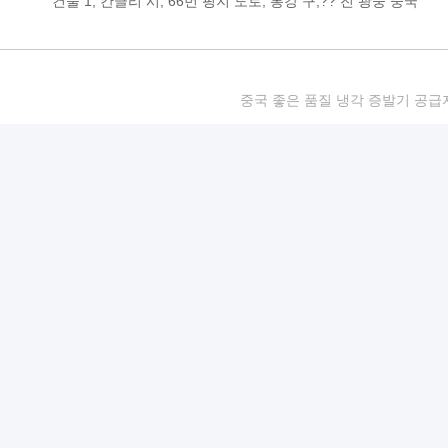
건물 1, 칸글리 시, 66번 핑지 도로, 롱강 구,?? 진 광둥 중국
중국 좋은 품질 냉각 증발기 공급자. 저작권