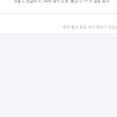
건물 1, 칸글리 시, 66번 핑지 도로, 롱강 구,?? 진 광둥 중국
중국 좋은 품질 냉각 증발기 공급자. 저작권