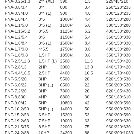
FNA-0.25/1.3
2*4 (XL)
390
1.3
225*45*210
FNA-0.8/3.4
3*4
800
3.4
250*120*235
FNA-0.9/4.0
3*4 (L)
900
4.0
300*120*235
FNA-1.0/4.4
3*5
1000년
4.4
320*130*280
FNA-1.1/5.0
3*5 (L)
1100년
5.0
380*130*280
FNA-1.15/5.2
3*5.5
1125년
5.2
400*130*280
FNA-1.2/5.4
3*6
1150년
5.4
360*150*330
FNA-1.6/8.4
3*6 (L)
1600년
8.4
450*150*330
FNA-1.7/9.0
4*5.5
1750년
9.0
400*130*280
FNF-1.8/9.8
1.5HP
1850년
9.8
350*170*330
FNF-2.5/11.3
1.5HP (L)
2500
11.3
440*150*420
FNF-2.8/13
2HP
3000
13.0
440*170*420
FNF-4.4/16.5
2.5HP
4400
16.5
460*170*460
FNF-5.5/20
3HP
5500
20
520*190*530
FNF-6.0/22
3HP (L)
6500
22
550*200*530
FNF-7.2/26
3HP
7800
26
820*165*430
FNF-8.830
4HP
8800
30
950*180*610
FNF-9.0/42
5HP
10800
42
980*200*590
FNF-10.2/50
5HP (L)
14000
50
950*200*530
FNF-15.2/53
6.5HP
15200
53
980*200*590
FNF-19.2/63
7.5HP
19000
63
960*200*630
FNF-21.5/75
8.5HP
22000
75
960*220*630
FNF-24.2/88
10HP
24200
88
960*200*1030