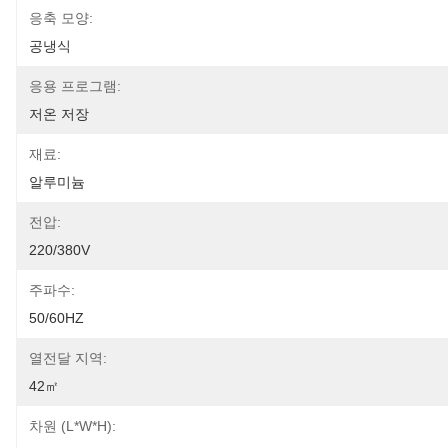
응축 모양:
공냉식
응용 프로그램:
저온 저장
재료:
알루미늄
전압:
220/380V
주파수:
50/60HZ
열전달 지역:
42㎡
차원 (L*W*H):