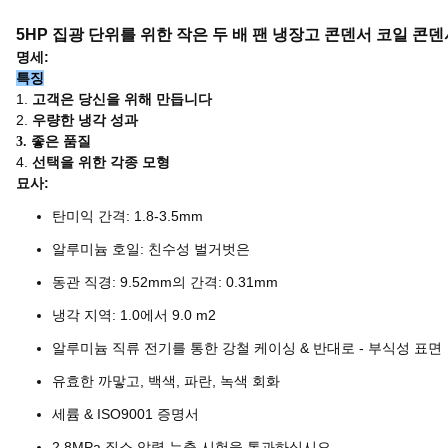
5HP 집광 단위를 위한 작은 두 배 팬 냉장고 콘덴서 코일 콘덴서 F
명세:
특징
1.
고객은 당신을 위해 만듭니다
2.
우량한 냉각 성과
3. 좋은 품질
4.
선택을 위한 각종 모형
묘사:
탄미익 간격: 1.8-3.5mm
알루미늄 호일: 친수성 벌거벗은
동관 직경: 9.52mm의 간격: 0.31mm
냉각 지역: 1.0에서 9.0 m2
알루미늄 직류 전기를 통한 강철 케이싱 & 반대로 - 부식성 표면
유효한 까맣고, 백색, 파란, 녹색 회화
세륨 & ISO9001 증명서
2.8MPa 질소 압력 누출 시험을 통과하십시오