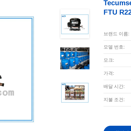
Tecum
FTU R22
브랜드 이름:
모델 번호:
모크:
가격:
배달 시간:
지불 조건: