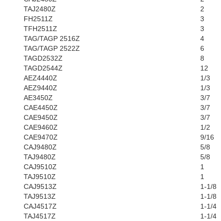
TAJ2480Z
2
FH2511Z
3
TFH2511Z
3
TAG/TAGP 2516Z
4
TAG/TAGP 2522Z
6
TAGD2532Z
8
TAGD2544Z
12
AEZ4440Z
1/3
AEZ9440Z
1/3
AE3450Z
3/7
CAE4450Z
3/7
CAE9450Z
3/7
CAE9460Z
1/2
CAE9470Z
9/16
CAJ9480Z
5/8
TAJ9480Z
5/8
CAJ9510Z
1
TAJ9510Z
1
CAJ9513Z
1-1/8
TAJ9513Z
1-1/8
CAJ4517Z
1-1/4
TAJ4517Z
1-1/4