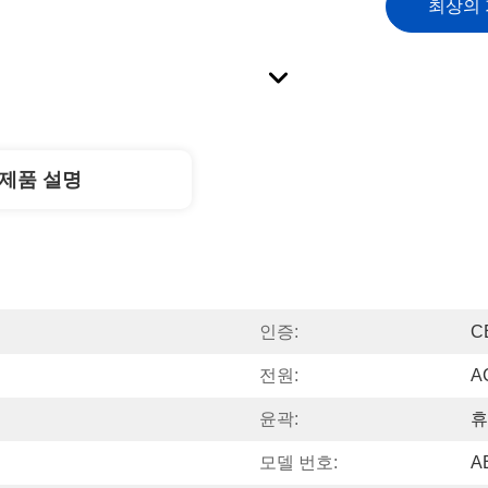
최상의
제품 설명
인증:
C
전원:
A
윤곽:
휴
모델 번호:
A