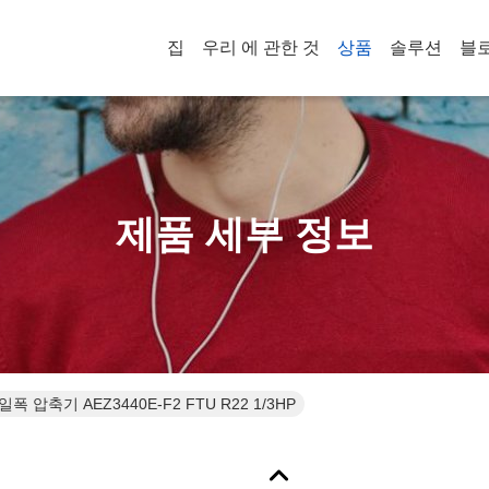
집
우리 에 관한 것
상품
솔루션
블
제품 세부 정보
일폭 압축기 AEZ3440E-F2 FTU R22 1/3HP