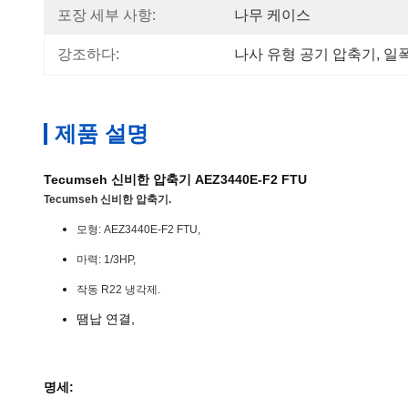
포장 세부 사항:
나무 케이스
강조하다:
나사 유형 공기 압축기
, 
일폭
제품 설명
Tecumseh 신비한 압축기 AEZ3440E-F2 FTU
Tecumseh 신비한 압축기.
모형: AEZ3440E-F2 FTU,
마력: 1/3HP,
작동 R22 냉각제.
땜납 연결,
명세: