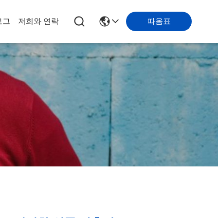
로그
저희와 연락
따옴표