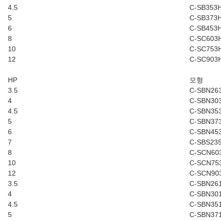
4.5
C-SB353
5
C-SB373
6
C-SB453
8
C-SC603
10
C-SC753
12
C-SC903
HP
모형
3.5
C-SBN26
4
C-SBN30
4.5
C-SBN35
5
C-SBN37
6
C-SBN45
7
C-SBS23
8
C-SCN60
10
C-SCN75
12
C-SCN90
3.5
C-SBN26
4
C-SBN30
4.5
C-SBN35
5
C-SBN37