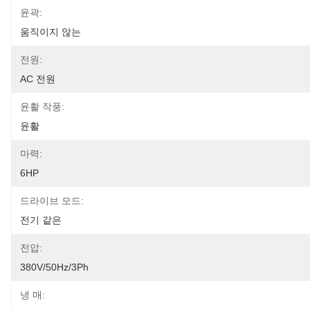
윤곽:
움직이지 않는
전원:
AC 전원
윤활 작풍:
윤활
마력:
6HP
드라이브 모드:
전기 같은
전압:
380V/50Hz/3Ph
냉 매: