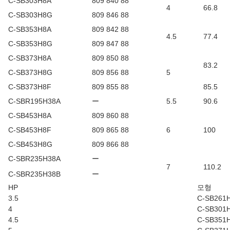
C-SB303H8A
809 840 88
4
66.8
C-SB303H8G
809 846 88
C-SB353H8A
809 842 88
4.5
77.4
C-SB353H8G
809 847 88
C-SB373H8A
809 850 88
83.2
C-SB373H8G
809 856 88
5
C-SB373H8F
809 855 88
85.5
C-SBR195H38A
ー
5.5
90.6
C-SB453H8A
809 860 88
C-SB453H8F
809 865 88
6
100
C-SB453H8G
809 866 88
C-SBR235H38A
ー
7
110.2
C-SBR235H38B
ー
HP
모형
3.5
C-SB261
4
C-SB301
4.5
C-SB351