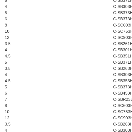
5
C-SB371
4
C-SB303
5
C-SB373
6
C-SB373
8
C-SC603
10
C-SC753
12
C-SC903
3.5
C-SB261
4
C-SB301
4.5
C-SB351
5
C-SB371
3.5
C-SB263
4
C-SB303
4.5
C-SB353
5
C-SB373
6
C-SB453
7
C-SBR23
8
C-SC603
10
C-SC753
12
C-SC903
3.5
C-SB263
4
C-SB303