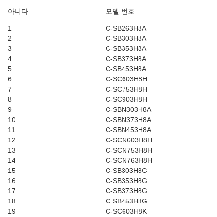
아니다
모델 번호
1
C-SB263H8A
2
C-SB303H8A
3
C-SB353H8A
4
C-SB373H8A
5
C-SB453H8A
6
C-SC603H8H
7
C-SC753H8H
8
C-SC903H8H
9
C-SBN303H8A
10
C-SBN373H8A
11
C-SBN453H8A
12
C-SCN603H8H
13
C-SCN753H8H
14
C-SCN763H8H
15
C-SB303H8G
16
C-SB353H8G
17
C-SB373H8G
18
C-SB453H8G
19
C-SC603H8K