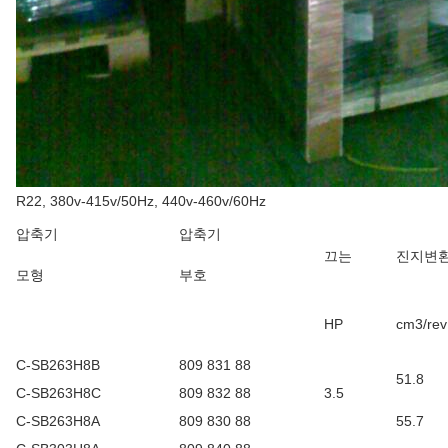
R22, 380v-415v/50Hz, 440v-460v/60Hz
압축기
압축기
끄는
진지변
모형
부호
HP
cm3/rev
C-SB263H8B
809 831 88
51.8
C-SB263H8C
809 832 88
3.5
C-SB263H8A
809 830 88
55.7