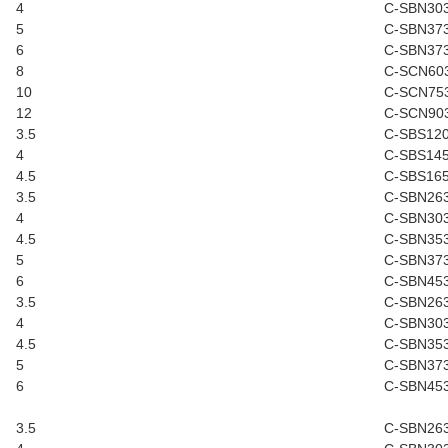
4
C-SBN30
5
C-SBN37
6
C-SBN37
8
C-SCN60
10
C-SCN75
12
C-SCN90
3.5
C-SBS12
4
C-SBS14
4.5
C-SBS16
3.5
C-SBN26
4
C-SBN30
4.5
C-SBN35
5
C-SBN37
6
C-SBN45
3.5
C-SBN26
4
C-SBN30
4.5
C-SBN35
5
C-SBN37
6
C-SBN45
3.5
C-SBN26