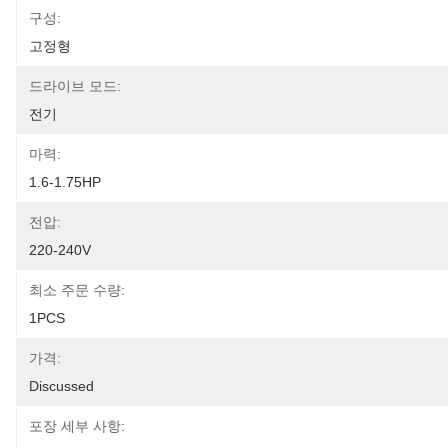
구성:
고정형
드라이브 모드:
전기
마력:
1.6-1.75HP
전압:
220-240V
최소 주문 수량:
1PCS
가격:
Discussed
포장 세부 사항: