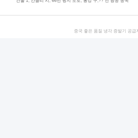
건물 1, 칸글리 시, 66번 핑지 도로, 롱강 구,?? 진 광둥 중국
중국 좋은 품질 냉각 증발기 공급자. 저작권