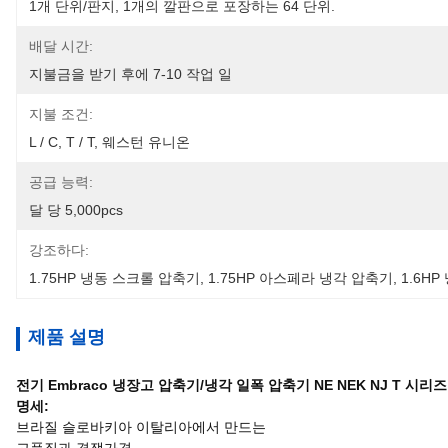
1개 단위/판지, 1개의 깔판으로 포장하는 64 단위.
배달 시간:
지불금을 받기 후에 7-10 작업 일
지불 조건:
L / C, T / T, 웨스턴 유니온
공급 능력:
달 당 5,000pcs
강조하다:
1.75HP 냉동 스크롤 압축기
, 
1.75HP 아스페라 냉각 압축기
, 
1.6H
제품 설명
전기 Embraco 냉장고 압축기/냉각 일폭 압축기 NE NEK NJ T 시리즈
명세:
브라질 슬로바키아 이탈리아에서 만드는