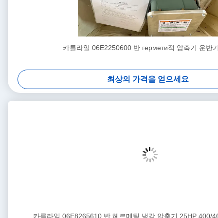
카를라일 06E2250600 반 гермети적 압축기 운반기
최상의 가격을 얻으세요
카를라일 06E8265610 반 헤르메틱 냉각 압축기 25HP 400/460