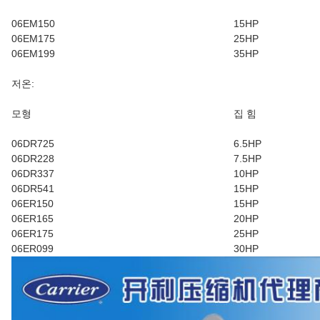
06EM150
15HP
06EM175
25HP
06EM199
35HP
저온:
모형
집 힘
06DR725
6.5HP
06DR228
7.5HP
06DR337
10HP
06DR541
15HP
06ER150
15HP
06ER165
20HP
06ER175
25HP
06ER099
30HP