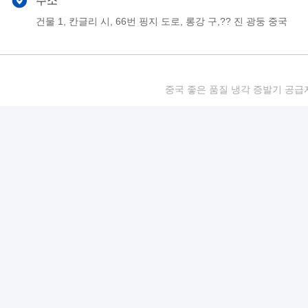
주소
건물 1, 칸글리 시, 66번 핑지 도로, 롱강 구,?? 진 광둥 중국
중국 좋은 품질 냉각 증발기 공급자. 저작권