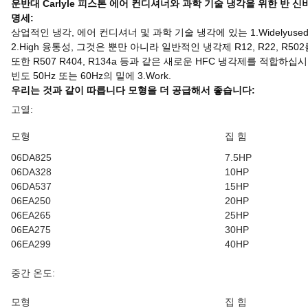
운반대 Carlyle 피스톤 에어 컨디셔너와 과학 기술 냉각을 위한 반 
명세:
상업적인 냉각, 에어 컨디셔너 및 과학 기술 냉각에 있는 1.Widelyused
2.High 융통성, 그것은 뿐만 아니라 일반적인 냉각제 R12, R22, R5
또한 R507 R404, R134a 등과 같은 새로운 HFC 냉각제를 적합하십시
빈도 50Hz 또는 60Hz의 밑에 3.Work.
우리는 것과 같이 따릅니다 모형을 더 공급해서 좋습니다:
고열:
모형
집 힘
06DA825
7.5HP
06DA328
10HP
06DA537
15HP
06EA250
20HP
06EA265
25HP
06EA275
30HP
06EA299
40HP
중간 온도:
모형
집 힘