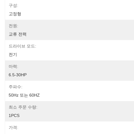
구성:
고정형
전원:
교류 전력
드라이브 모드:
전기
마력:
6.5-30HP
주파수:
50Hz 또는 60HZ
최소 주문 수량:
1PCS
가격: