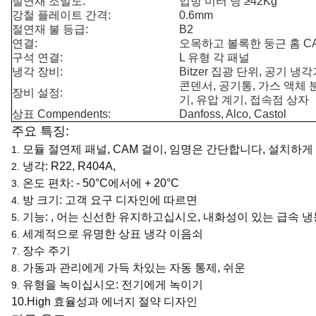
절연재 조밀도:
입방 미터 당 ≥42Kg
강철 플레이트 간격:
0.6mm
절연재 불 등급:
B2
연결:
오목하고 볼록한 둥근 홈 C
구석 연결:
L 유형 각 패널
냉각 장비:
Bitzer 집광 단위, 공기 냉각
콘덴서, 공기통, 가스 액체 분
장비 설정:
기, 유압 계기, 접속점 상자
상표 Compendents:
Danfoss, Alco, Castol
주요 특징:
모듈 절연제 패널, CAM 걸이, 임명은 간단합니다, 설치하게
1.
냉각: R22, R404A,
2.
온도 편차: - 50°C에서에 + 20°C
3.
방 크기: 고객 요구 디자인에 따르면
4.
기능: , 어는 신선한 유지하고십시오, 내화성이 있는 급속 
5.
세계적으로 유명한 상표 냉각 이음쇠
6.
장수 주기
7.
가동과 관리에게 가득 차있는 자동 통제, 쉬운
8.
유형을 녹이십시오: 전기에게 녹이기
9.
10.High 효율성과 에너지 절약 디자인