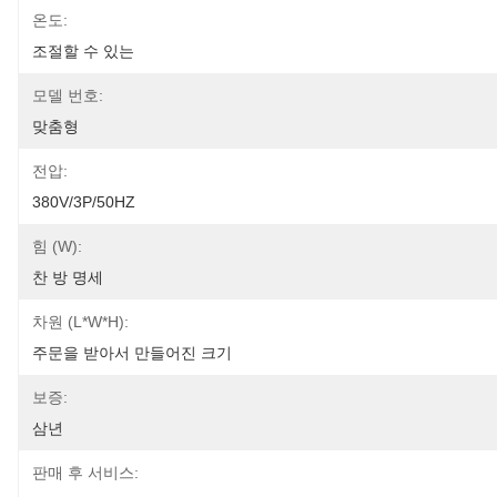
온도:
조절할 수 있는
모델 번호:
맞춤형
전압:
380V/3P/50HZ
힘 (W):
찬 방 명세
차원 (L*W*H):
주문을 받아서 만들어진 크기
보증:
삼년
판매 후 서비스: