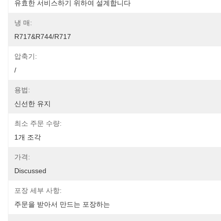
유효한 서비스하기 위하여 설계합니다
냉 매:
R717&R744/R717
압축기:
/
용법:
신선한 유지
최소 주문 수량:
1개 조각
가격:
Discussed
포장 세부 사항:
주문을 받아서 만드는 포장하는