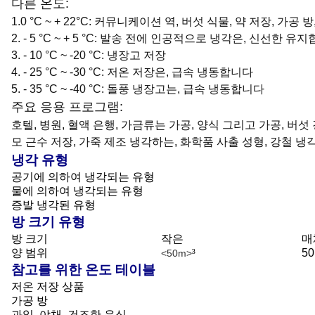
다른 온도:
1.0 °C ~ + 22°C: 커뮤니케이션 역, 버섯 식물, 약 저장, 가공 방
2. - 5 °C ~ + 5 °C: 발송 전에 인공적으로 냉각은, 신선한 유
3. - 10 °C ~ -20 °C: 냉장고 저장
4. - 25 °C ~ -30 °C: 저온 저장은, 급속 냉동합니다
5. - 35 °C ~ -40 °C: 돌풍 냉장고는, 급속 냉동합니다
주요 응용 프로그램:
호텔, 병원, 혈액 은행, 가금류는 가공, 양식 그리고 가공, 버섯
모 근수 저장, 가죽 제조 냉각하는, 화학품 사출 성형, 강철 냉각 
냉각 유형
공기에 의하여 냉각되는 유형
물에 의하여 냉각되는 유형
증발 냉각된 유형
방 크기 유형
방 크기
작은
매
양 범위
³
5
<50m>
참고를 위한 온도 테이블
저온 저장 상품
가공 방
과일, 야채, 건조한 음식