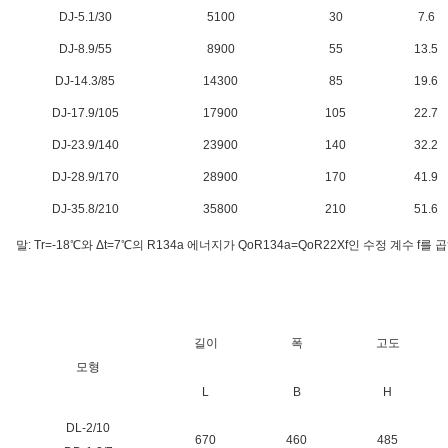
DJ-5.1/30
5100
30
7.6
DJ-8.9/55
8900
55
13.5
DJ-14.3/85
14300
85
19.6
DJ-17.9/105
17900
105
22.7
DJ-23.9/140
23900
140
32.2
DJ-28.9/170
28900
170
41.9
DJ-35.8/210
35800
210
51.6
말: Tr=-18℃와 Δt=7℃의 R134a 에너지가 QoR134a=QoR22Xf인 수정 계수 f를 
길이
폭
고도
모형
L
B
H
DL-2/10
670
460
485