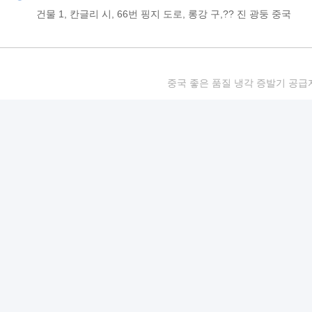
건물 1, 칸글리 시, 66번 핑지 도로, 롱강 구,?? 진 광둥 중국
중국 좋은 품질 냉각 증발기 공급자. 저작권