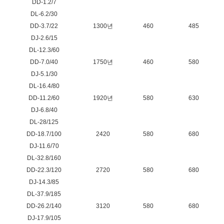
DD-1.2/7
DL-6.2/30
DD-3.7/22
1300년
460
485
DJ-2.6/15
DL-12.3/60
DD-7.0/40
1750년
460
580
DJ-5.1/30
DL-16.4/80
DD-11.2/60
1920년
580
630
DJ-6.8/40
DL-28/125
DD-18.7/100
2420
580
680
DJ-11.6/70
DL-32.8/160
DD-22.3/120
2720
580
680
DJ-14.3/85
DL-37.9/185
DD-26.2/140
3120
580
680
DJ-17.9/105