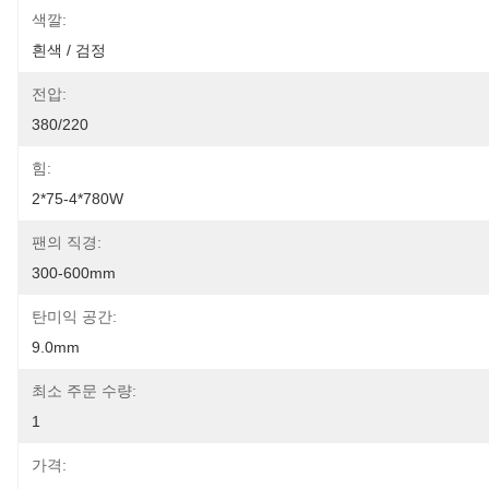
색깔:
흰색 / 검정
전압:
380/220
힘:
2*75-4*780W
팬의 직경:
300-600mm
탄미익 공간:
9.0mm
최소 주문 수량:
1
가격: