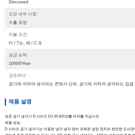
Discussed
포장 세부 사항:
수출 포장
지불 조건:
티 / T는, 패 / C 조
공급 능력:
10000/Year
강조하다:
공기에 의하여 냉각되는 콘덴서 단위
, 
공기에 의하여 냉각되는 집광
제품 설명
표준 공기 냉각기 D 시리즈 DJ-35.8/210를 타자를 치십시오
제품 성능:
D 시리즈 공기 냉각기는 이용된 냉각 냉각 장비 프레온 냉장 장치의 완전한 도서관입니다