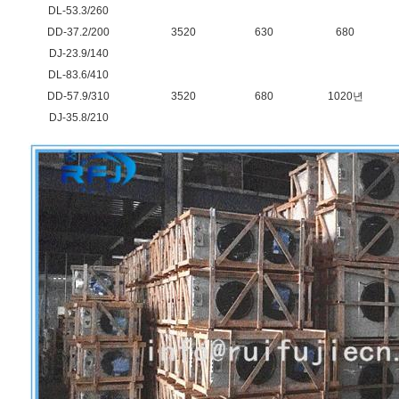
DL-53.3/260
DD-37.2/200
3520
630
680
DJ-23.9/140
DL-83.6/410
DD-57.9/310
3520
680
1020년
DJ-35.8/210