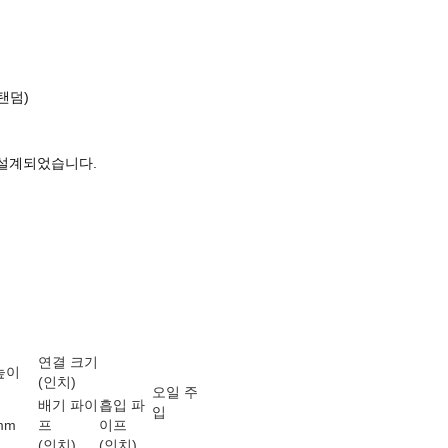
 탠덤)
 설계되었습니다.
연결 크기
높이
(인치)
오일 주
배기 파이
흡입 파
입
mm
프
이프
(인치)
(인치)