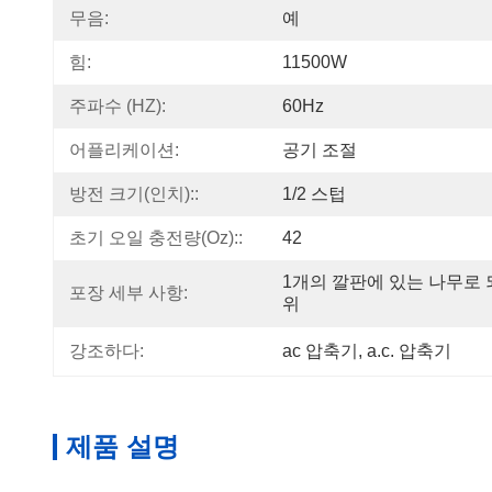
무음:
예
힘:
11500W
주파수 (HZ):
60Hz
어플리케이션:
공기 조절
방전 크기(인치)::
1/2 스텁
초기 오일 충전량(oz)::
42
1개의 깔판에 있는 나무로 
포장 세부 사항:
위
강조하다:
ac 압축기
, 
a.c. 압축기
제품 설명