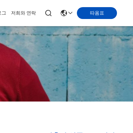
로그
저희와 연락
따옴표