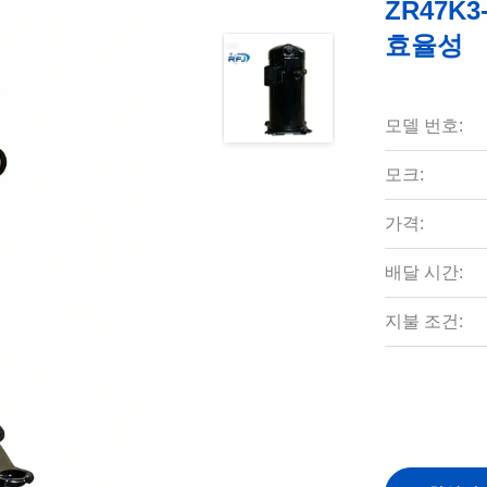
ZR47K3
효율성
모델 번호:
모크:
가격:
배달 시간:
지불 조건: