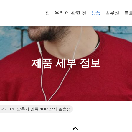
집
우리 에 관한 것
상품
솔루션
블
제품 세부 정보
ZR47K3-PFJ-522 1PH 압축기 일폭 4HP 상사 효율성