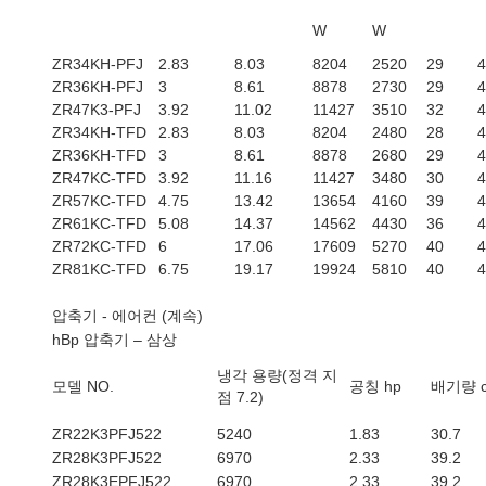
W
W
ZR34KH-PFJ
2.83
8.03
8204
2520
29
4
ZR36KH-PFJ
3
8.61
8878
2730
29
4
ZR47K3-PFJ
3.92
11.02
11427
3510
32
4
ZR34KH-TFD
2.83
8.03
8204
2480
28
4
ZR36KH-TFD
3
8.61
8878
2680
29
4
ZR47KC-TFD
3.92
11.16
11427
3480
30
4
ZR57KC-TFD
4.75
13.42
13654
4160
39
4
ZR61KC-TFD
5.08
14.37
14562
4430
36
4
ZR72KC-TFD
6
17.06
17609
5270
40
4
ZR81KC-TFD
6.75
19.17
19924
5810
40
4
압축기 - 에어컨 (계속)
hBp 압축기 – 삼상
냉각 용량(정격 지
모델 NO.
공칭 hp
배기량 cc
점 7.2)
ZR22K3PFJ522
5240
1.83
30.7
ZR28K3PFJ522
6970
2.33
39.2
ZR28K3EPFJ522
6970
2.33
39.2