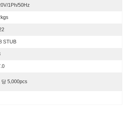
20V/1Ph/50Hz
2kgs
22
/8 STUB
8
.0
 당 5,000pcs