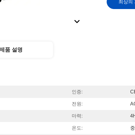
최상의
제품 설명
인증:
C
전원:
A
마력:
4
온도:
중