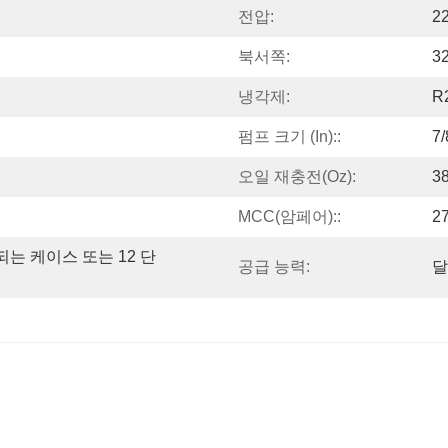
전압:
2
북서쪽:
3
냉각제:
R
펌프 크기 (in)::
7
오일 재충전(oz):
3
MCC(암페어)::
27
되는 케이스 또는 12 단
공급 능력:
달