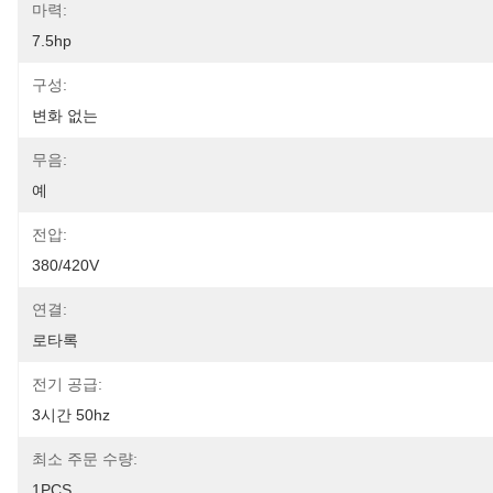
마력:
7.5hp
구성:
변화 없는
무음:
예
전압:
380/420V
연결:
로타록
전기 공급:
3시간 50hz
최소 주문 수량:
1PCS