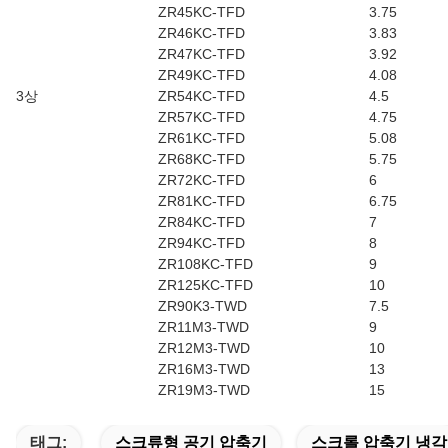
ZR45KC-TFD
3.75
ZR46KC-TFD
3.83
ZR47KC-TFD
3.92
ZR49KC-TFD
4.08
3상
ZR54KC-TFD
4.5
ZR57KC-TFD
4.75
ZR61KC-TFD
5.08
ZR68KC-TFD
5.75
ZR72KC-TFD
6
ZR81KC-TFD
6.75
ZR84KC-TFD
7
ZR94KC-TFD
8
ZR108KC-TFD
9
ZR125KC-TFD
10
ZR90K3-TWD
7.5
ZR11M3-TWD
9
ZR12M3-TWD
10
ZR16M3-TWD
13
ZR19M3-TWD
15
태그:
스크류형 공기 압축기
스크롤 압축기 냉각