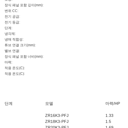
장식 패널 포함 깊이(mm):
변위 CC:
전기 공급:
전기 등급:
단계:
냉각제:
냉매 적합성:
튜브 연결 크기(mm):
밸브 연결:
장식 패널 포함 너비(mm):
마력:
적용 온도(C):
적용 온도(C):
단계
모델
마력/HP
ZR16K3-PFJ
1.33
ZR18K3-PFJ
1.5
ZR20K3-PFJ
1.69