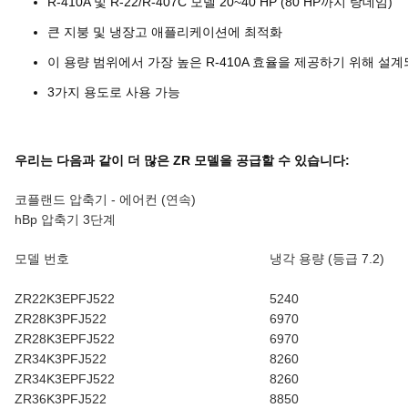
R-410A 및 R-22/R-407C 모델 20~40 HP (80 HP까지 탕데임)
큰 지붕 및 냉장고 애플리케이션에 최적화
이 용량 범위에서 가장 높은 R-410A 효율을 제공하기 위해 설
3가지 용도로 사용 가능
우리는 다음과 같이 더 많은 ZR 모델을 공급할 수 있습니다:
코플랜드 압축기 - 에어컨 (연속)
hBp 압축기 3단계
모델 번호
냉각 용량 (등급 7.2)
ZR22K3EPFJ522
5240
ZR28K3PFJ522
6970
ZR28K3EPFJ522
6970
ZR34K3PFJ522
8260
ZR34K3EPFJ522
8260
ZR36K3PFJ522
8850