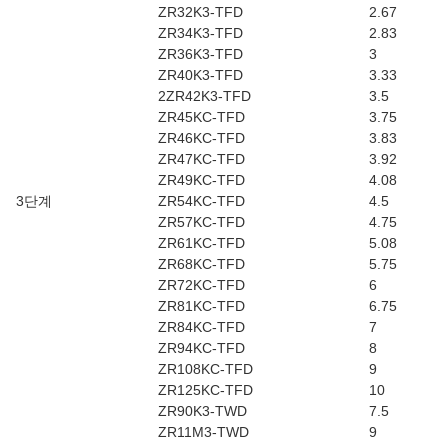
ZR32K3-TFD
2.67
ZR34K3-TFD
2.83
ZR36K3-TFD
3
ZR40K3-TFD
3.33
2ZR42K3-TFD
3.5
ZR45KC-TFD
3.75
ZR46KC-TFD
3.83
ZR47KC-TFD
3.92
ZR49KC-TFD
4.08
3단계
ZR54KC-TFD
4.5
ZR57KC-TFD
4.75
ZR61KC-TFD
5.08
ZR68KC-TFD
5.75
ZR72KC-TFD
6
ZR81KC-TFD
6.75
ZR84KC-TFD
7
ZR94KC-TFD
8
ZR108KC-TFD
9
ZR125KC-TFD
10
ZR90K3-TWD
7.5
ZR11M3-TWD
9