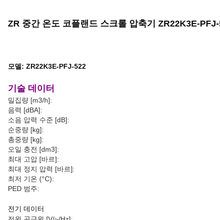
ZR 중간 온도 코플랜드 스크롤 압축기 ZR22K3E-PFJ-
모델: ZR22K3E-PFJ-522
기술 데이터
밀집량 [m3/h]:
음력 [dBA]:
소음 압력 수준 [dB]:
순중량 [kg]:
총중량 [kg]:
오일 충전 [dm3]:
최대 고압 [바르]:
최대 정지 압력 [바르]:
최저 기온 (°C):
PED 범주:
전기 데이터
전원 공급원 [V/~/Hz]: