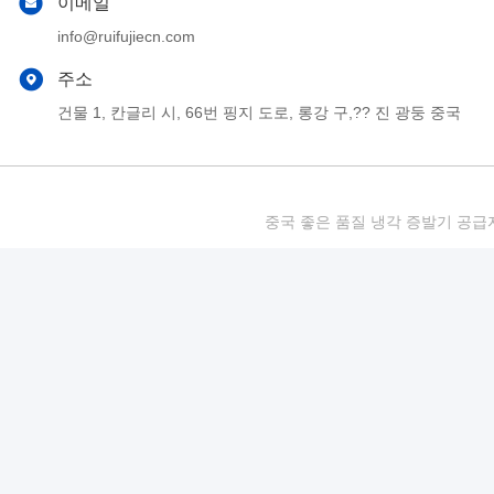
이메일
info@ruifujiecn.com
주소
건물 1, 칸글리 시, 66번 핑지 도로, 롱강 구,?? 진 광둥 중국
중국 좋은 품질 냉각 증발기 공급자. 저작권