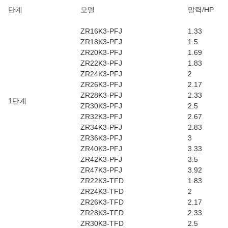
단계
모델
말력/HP
ZR16K3-PFJ
1.33
ZR18K3-PFJ
1.5
ZR20K3-PFJ
1.69
ZR22K3-PFJ
1.83
ZR24K3-PFJ
2
ZR26K3-PFJ
2.17
ZR28K3-PFJ
2.33
1단계
ZR30K3-PFJ
2.5
ZR32K3-PFJ
2.67
ZR34K3-PFJ
2.83
ZR36K3-PFJ
3
ZR40K3-PFJ
3.33
ZR42K3-PFJ
3.5
ZR47K3-PFJ
3.92
ZR22K3-TFD
1.83
ZR24K3-TFD
2
ZR26K3-TFD
2.17
ZR28K3-TFD
2.33
ZR30K3-TFD
2.5