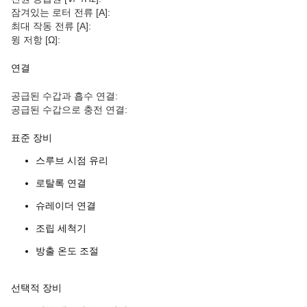
잠겨있는 로터 전류 [A]:
최대 작동 전류 [A]:
윙 저항 [Ω]:
연결
공급된 수갑과 흡수 연결:
공급된 수갑으로 충전 연결:
표준 장비
스루브 시점 유리
로탈록 연결
슈레이더 연결
조립 세척기
방출 온도 조절
선택적 장비