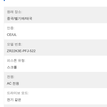
원래 장소:
중국/벨기에/태국
인증:
CE/UL
모델 번호:
ZR22K3E-PFJ-522
피스톤 유형:
스크롤
전원:
AC 전원
드라이브 모드:
전기 같은