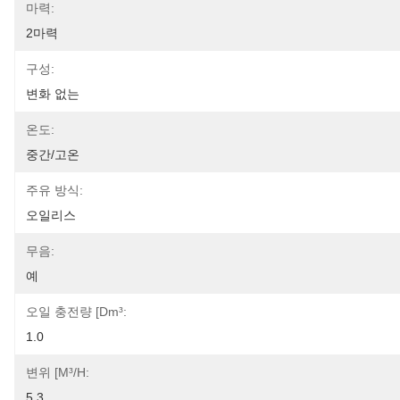
마력:
2마력
구성:
변화 없는
온도:
중간/고온
주유 방식:
오일리스
무음:
예
오일 충전량 [dm³:
1.0
변위 [m³/h:
5.3