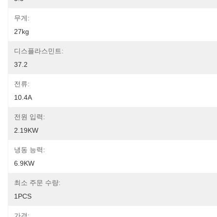
무게:
27kg
디스플라스민트:
37.2
전류:
10.4A
전원 입력:
2.19KW
냉동 능력:
6.9KW
최소 주문 수량:
1PCS
가격: