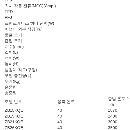
PFJ
최대 작동 전류(MCC)(Amp.)
TFD
PFJ
크랭크케이스 히터 전력(W)
어댑터 외부 직경(in.)
토출 크기
흡입 크기
치수(mm.)
길이(L)
너비(W)
높이(H)
받침대 각도(구멍)
오일 충전량(L)
무게(Kg)
순중량
총중량
증발 온도 ° C
모델 번호
응축 온도
-25
ZB15KQE
40
1870
ZB19KQE
40
2490
ZB21KQE
40
3000
ZB26KQE
40
3500