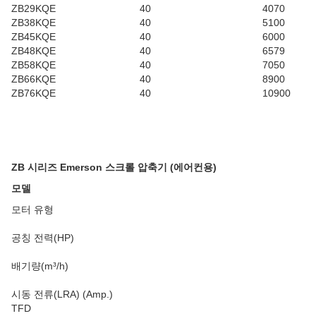
ZB29KQE
40
4070
ZB38KQE
40
5100
ZB45KQE
40
6000
ZB48KQE
40
6579
ZB58KQE
40
7050
ZB66KQE
40
8900
ZB76KQE
40
10900
ZB 시리즈 Emerson 스크롤 압축기 (에어컨용)
모델
모터 유형
공칭 전력(HP)
배기량(m³/h)
시동 전류(LRA) (Amp.)
TFD