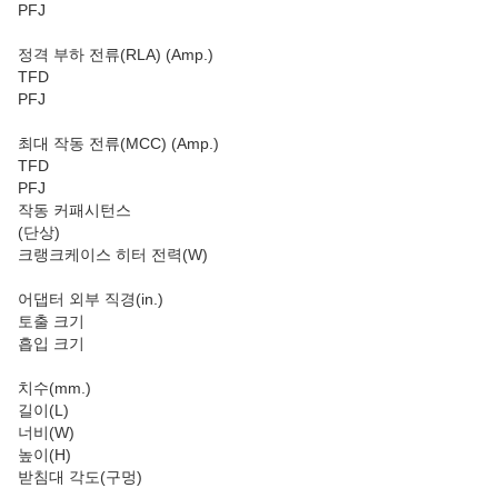
PFJ
정격 부하 전류(RLA) (Amp.)
TFD
PFJ
최대 작동 전류(MCC) (Amp.)
TFD
PFJ
작동 커패시턴스
(단상)
크랭크케이스 히터 전력(W)
어댑터 외부 직경(in.)
토출 크기
흡입 크기
치수(mm.)
길이(L)
너비(W)
높이(H)
받침대 각도(구멍)