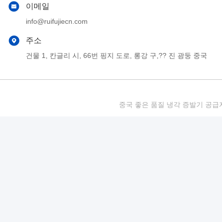
이메일
info@ruifujiecn.com
주소
건물 1, 칸글리 시, 66번 핑지 도로, 롱강 구,?? 진 광둥 중국
중국 좋은 품질 냉각 증발기 공급자. 저작권