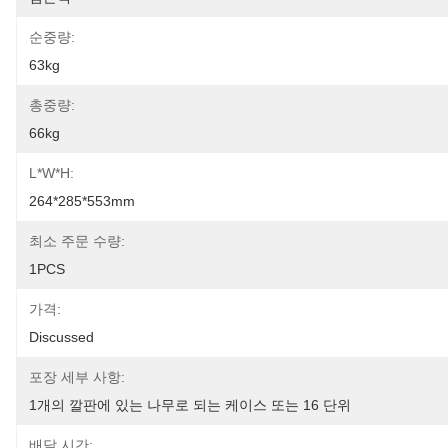
순중량:
63kg
총중량:
66kg
L*w*h:
264*285*553mm
최소 주문 수량:
1PCS
가격:
Discussed
포장 세부 사항:
1개의 깔판에 있는 나무로 되는 케이스 또는 16 단위
배달 시간: