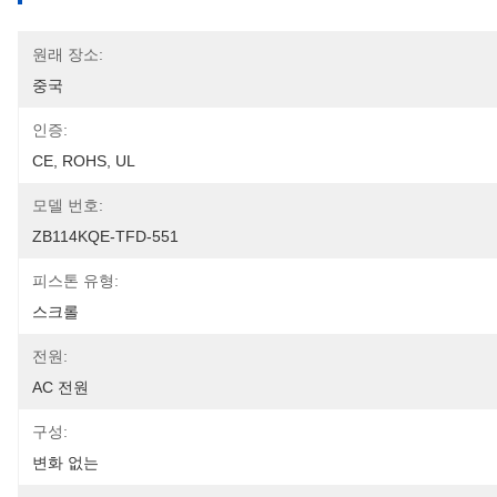
원래 장소:
중국
인증:
CE, ROHS, UL
모델 번호:
ZB114KQE-TFD-551
피스톤 유형:
스크롤
전원:
AC 전원
구성:
변화 없는