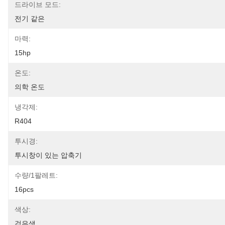
드라이브 모드:
전기 같은
마력:
15hp
온도:
의학 온도
냉각제:
R404
투시경:
투시창이 있는 압축기
수량/1팔레트:
16pcs
색상:
검은색