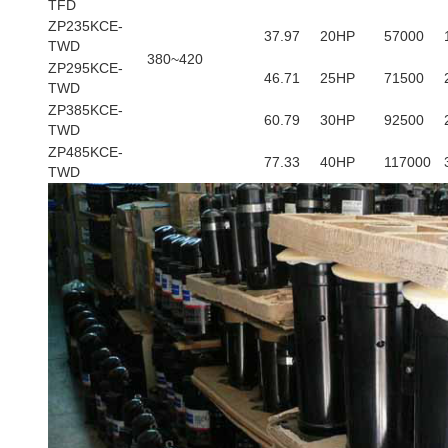
TFD
ZP235KCE-
37.97
20HP
57000
TWD
380~420
ZP295KCE-
46.71
25HP
71500
TWD
ZP385KCE-
60.79
30HP
92500
TWD
ZP485KCE-
77.33
40HP
117000
TWD