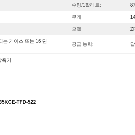
수량/1팔레트:
8
무게:
1
모델:
Z
되는 케이스 또는 16 단
공급 능력:
달
압축기
5KCE-TFD-522