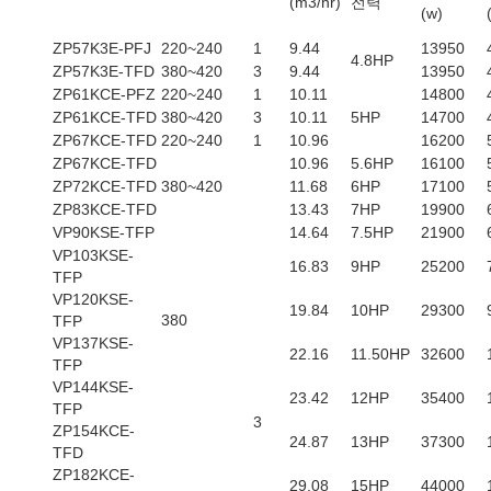
(m3/hr)
전력
(w)
ZP57K3E-PFJ
220~240
1
9.44
13950
4.8HP
ZP57K3E-TFD
380~420
3
9.44
13950
ZP61KCE-PFZ
220~240
1
10.11
14800
ZP61KCE-TFD
380~420
3
10.11
5HP
14700
ZP67KCE-TFD
220~240
1
10.96
16200
ZP67KCE-TFD
10.96
5.6HP
16100
ZP72KCE-TFD
380~420
11.68
6HP
17100
ZP83KCE-TFD
13.43
7HP
19900
VP90KSE-TFP
14.64
7.5HP
21900
VP103KSE-
16.83
9HP
25200
TFP
VP120KSE-
19.84
10HP
29300
380
TFP
VP137KSE-
22.16
11.50HP
32600
TFP
VP144KSE-
23.42
12HP
35400
TFP
3
ZP154KCE-
24.87
13HP
37300
TFD
ZP182KCE-
29.08
15HP
44000