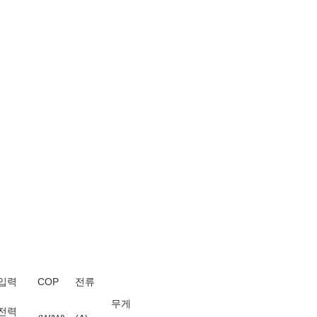
입력
COP
전류
무게
전력