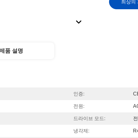
최상의
제품 설명
인증:
C
전원:
A
드라이브 모드:
전
냉각제:
R