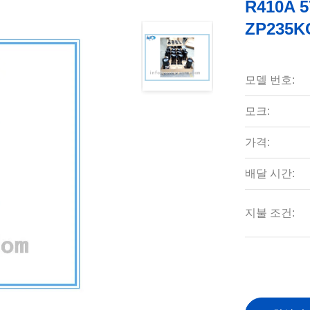
R410A
ZP235K
모델 번호:
모크:
가격:
배달 시간:
지불 조건: