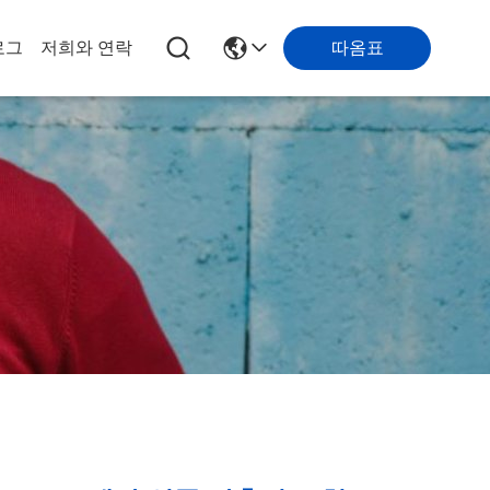
로그
저희와 연락
따옴표