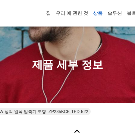
집
우리 에 관한 것
상품
솔루션
블
제품 세부 정보
R410A 57000W 냉각 일폭 압축기 모형: ZP235KCE-TFD-522