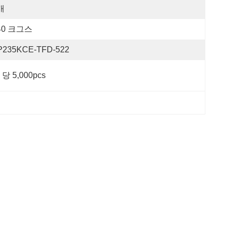
개
40 크그스
P235KCE-TFD-522
 당 5,000pcs