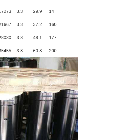
17273
3.3
29.9
14
21667
3.3
37.2
160
28030
3.3
48.1
177
35455
3.3
60.3
200