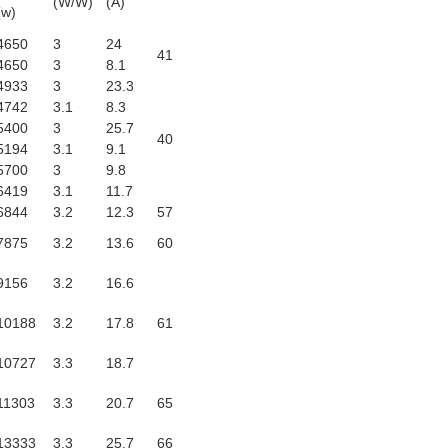
(W/W)
(A)
(w)
4650
3
24
41
4650
3
8.1
4933
3
23.3
4742
3.1
8.3
5400
3
25.7
40
5194
3.1
9.1
5700
3
9.8
6419
3.1
11.7
6844
3.2
12.3
57
7875
3.2
13.6
60
9156
3.2
16.6
10188
3.2
17.8
61
10727
3.3
18.7
11303
3.3
20.7
65
13333
3.3
25.7
66