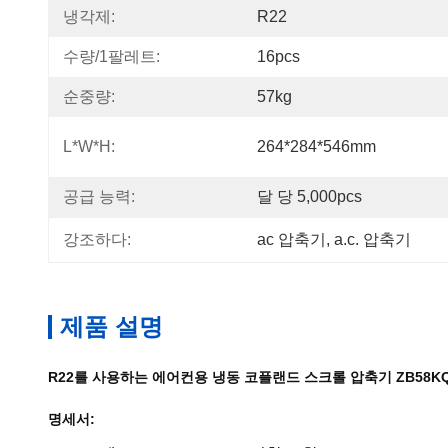
냉각제:
R22
수량/1팔레트:
16pcs
순중량:
57kg
L*w*h:
264*284*546mm
공급 능력:
달 당 5,000pcs
강조하다:
ac 압축기
, 
a.c. 압축기
제품 설명
R22를 사용하는 에어컨용 냉동 코플랜드 스크롤 압축기 ZB58KQ-T
명세서: