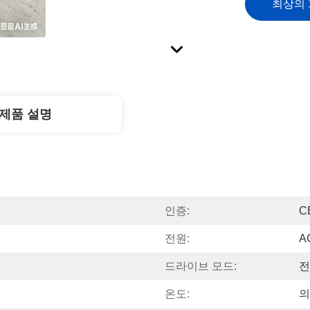
최상의
제품 설명
인증:
C
전원:
A
드라이브 모드:
전
온도:
의