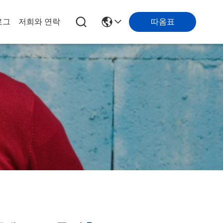
로그
저희와 연락
따옴표