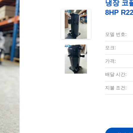
냉장 코플
8HP R
모델 번호:
모크:
가격:
배달 시간:
지불 조건: