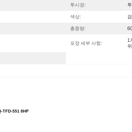
투시경:
투
색상:
검
총중량:
6
1
포장 세부 사항:
위
FD-551 8HP