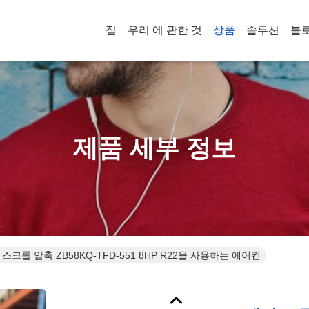
집
우리 에 관한 것
상품
솔루션
블
제품 세부 정보
스크롤 압축 ZB58KQ-TFD-551 8HP R22을 사용하는 에어컨