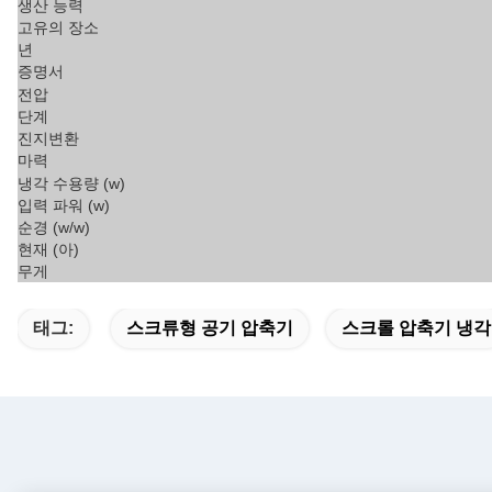
생산 능력
고유의 장소
년
증명서
전압
단계
진지변환
마력
냉각 수용량 (w)
입력 파워 (w)
순경 (w/w)
현재 (아)
무게
태그:
스크류형 공기 압축기
스크롤 압축기 냉각