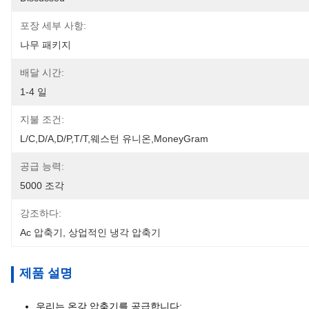
포장 세부 사항:
나무 패키지
배달 시간:
1-4 일
지불 조건:
L/C,D/A,D/P,T/T,웨스턴 유니온,MoneyGram
공급 능력:
5000 조각
강조하다:
Ac 압축기
, 
상업적인 냉각 압축기
제품 설명
우리는 온갖 압축기를 공급합니다: