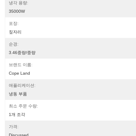
냉각 용량:
35000W
포장:
짚자리
순경:
3.46중량/중량
브랜드 이름:
Cope Land
애플리케이션:
냉동 부품
최소 주문 수량:
1개 조각
가격:
Discussed