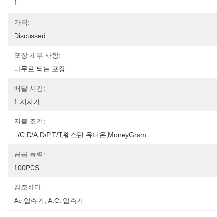
1
가격:
Discussed
포장 세부 사항:
나무로 되는 포장
배달 시간:
1 지시가
지불 조건:
L/C,D/A,D/P,T/T,웨스턴 유니온,MoneyGram
공급 능력:
100PCS
강조하다:
Ac 압축기
, 
A.c. 압축기