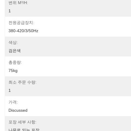
변위 M³/h:
1
전원공급장치:
380-420/3/50Hz
색상:
검은색
총중량:
75kg
최소 주문 수량:
1
가격:
Discussed
포장 세부 사항:
나무로 되는 포장