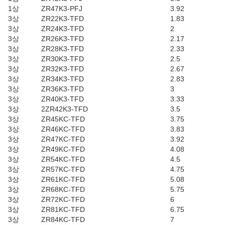
1상
ZR47K3-PFJ
3.92
3상
ZR22K3-TFD
1.83
3상
ZR24K3-TFD
2
3상
ZR26K3-TFD
2.17
3상
ZR28K3-TFD
2.33
3상
ZR30K3-TFD
2.5
3상
ZR32K3-TFD
2.67
3상
ZR34K3-TFD
2.83
3상
ZR36K3-TFD
3
3상
ZR40K3-TFD
3.33
3상
2ZR42K3-TFD
3.5
3상
ZR45KC-TFD
3.75
3상
ZR46KC-TFD
3.83
3상
ZR47KC-TFD
3.92
3상
ZR49KC-TFD
4.08
3상
ZR54KC-TFD
4.5
3상
ZR57KC-TFD
4.75
3상
ZR61KC-TFD
5.08
3상
ZR68KC-TFD
5.75
3상
ZR72KC-TFD
6
3상
ZR81KC-TFD
6.75
3상
ZR84KC-TFD
7