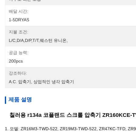
배달 시간:
1-5DRYAS
지불 조건:
L/C,D/A,D/P,T/T,웨스턴 유니온,
공급 능력:
200pcs
강조하다:
A.c. 압축기
, 
상업적인 냉각 압축기
제품 설명
칠러용 r134a 코플랜드 스크롤 압축기 ZR160KCE-T
1. 모델: ZR16M3-TWD-522, ZR19M3-TWD-522, ZR47KC-TFD, ZR9