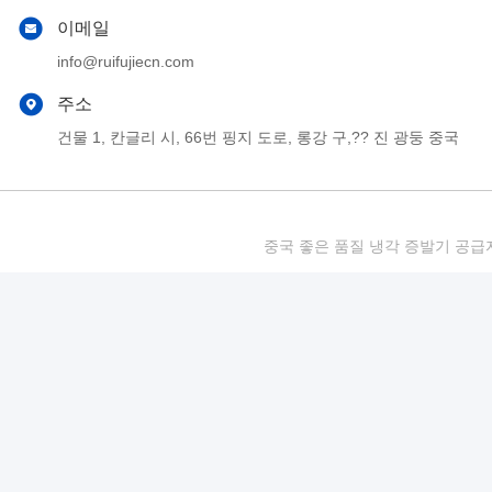
이메일
info@ruifujiecn.com
주소
건물 1, 칸글리 시, 66번 핑지 도로, 롱강 구,?? 진 광둥 중국
중국 좋은 품질 냉각 증발기 공급자. 저작권